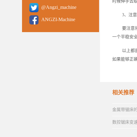
时候伸手去
@Angzi_machine
3、注
ANGZI-Machine
要注意
一个平稳安
以上都
如果能够正
相关推荐
金属带锯床
数控锯床变