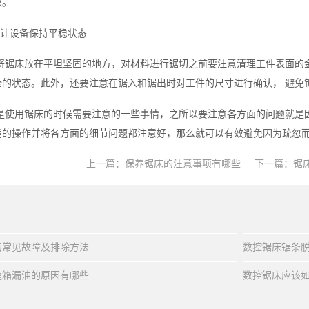
取。
意让设备保持平稳状态
将锯床放在平坦坚固的地方，对材料进行锯切之前要注意清理工件表面的
全的状态。此外，还要注意在锯入和锯出时对工件的尺寸进行确认， 避免
是使用锯床的时候需要注意的一些事情，之所以要注意各方面的问题就是
确的操作并将各方面的细节问题都注意好，那么就可以有效避免因为疏忽
上一篇：
保养锯床的注意事项有哪些
下一篇：
锯
的常见故障及排除方法
数控锯床锯条
速箱漏油的原因有哪些
数控锯床应该