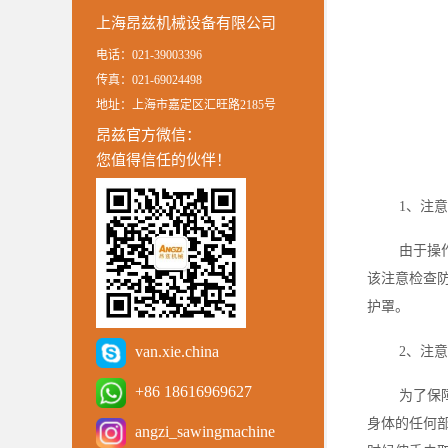
上海昂兹机械设备有限公司
电话：021-39003396
传真：021-69024498
地址：上海市嘉定区汇旺路2185号
昂兹官方微信：
您值得信任的伙伴！
1、注
由于操
该注意检查
护罩。
van.xie.china
2、注
+86 18616969627
为了保
身体的任何
angzi_sawingmachine