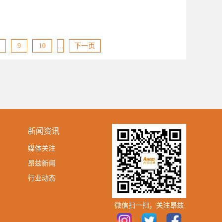
理化的构造设计，很
产功能模式的多样性
性。创新意识先进的
值得相信的卧式锯床
能，而让很多使用者
锯床设备的相关销量
解相关设备及加工领
致推荐的卧式锯床设
，因为相关单位的技
感到靠谱的是相关卧
9
10
...
下一页
当然相关单位的技术
域当中的相关技术工
效的预测。足够的远
要重点谈到的是卧式
家确实十分符合当代
第2点、设备价格很
卧式锯床设备技术厂
在于设备的价格及收
构造的合理性设计，
对该卧式锯床的性价
家秉承这种实惠的理
得一提的是各方面高
用，这主要是得益于
考虑。尤其是一些定
新闻资讯
到十分的惊喜。很明
品牌商得到了积极的
媒体关注
更是让相关设备的用
昂兹新闻
行业动态
微信扫一扫，关注昂兹