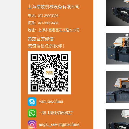
上海昂兹机械设备有限公司
电话：021-39003396
传真：021-69024498
地址：上海市嘉定区汇旺路2185号
昂兹官方微信：
您值得信任的伙伴！
van.xie.china
+86 18616969627
angzi_sawingmachine