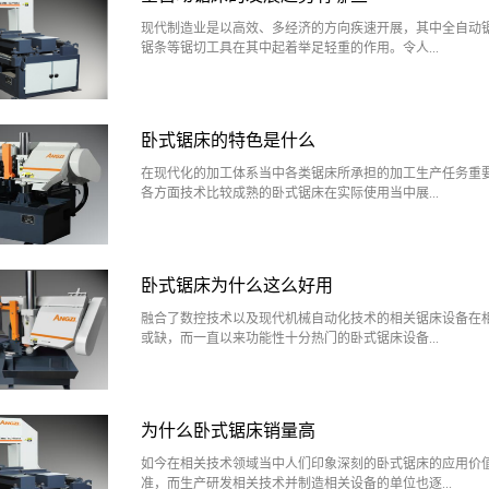
1、选购的时候要考虑因地制宜全自动锯床各个规格的技术
前考虑到，作为参考因素选择。由于各地用户对带锯床机运
现代制造业是以高效、多经济的方向疾速开展，其中全自动
选用带锯机时的主见也不一样。在的东北地域，地习气分组
锯条等锯切工具在其中起着举足轻重的作用。令人...
为头道锯和二道锯，一家制材加工厂有许多组锯。全自动锯
二道锯配锯板材，全自动锯床的质量和工作效率都提高许多
考虑到对处理工艺的要求各地用户对全自动锯床的功能、质
称心的全自动锯床的锯切作为金属材料加工的起点，下面一
求有不同质量规范。新款的数控锯床进一步提高切割精度，
锯床的发展趋势有哪些？1、加工的精准度进一步提高在制
多倍多合适精加工。全自动锯床的自动化水平高，无需过于
卧式锯床的特色是什么
上选择愈加先进的，例如选用比较抢先的激光定位、变频电
钱。对操作者只需简单的培训即可投入运用，简单易操作。
滚珠丝杠传动用来配合操做的液压系统。计算机主动在线监
在现代化的加工体系当中各类锯床所承担的加工生产任务重
金属保护处理全自动锯床在运用的时间较长之后会影响到锯
全进程，锯条速度、进给速度、卡紧力均可做到恣意设置、
各方面技术比较成熟的卧式锯床在实际使用当中展...
艺上应留意两种金属的分离受力才能，在表面增加一层金属
锯床的加工精度。数控锯床带锯床采用高效节能控制器配合
样就不容易开裂。确保全自动锯床的齿尖是平滑的，而非粗
及电气箱优良的空间，不仅能确保机器呈现毛病低而且维修
调速阀可实行进给速度的无级调速，抵达对不同原料工件的
控制送料精度高。2、锯床全数控化、网络化由于对全自动
现可靠性让很多加工单位都足够满意。一直以来多样化的卧
之，选购全自动锯床需要考虑的有选购的时候...
效率有更高的需要，所以全数控化的趋向势在必行。全网络
域的加工单位得到了很好的应用体验。那么卧式锯床设备的
床的开展趋向，全自动锯床也不破例。如今有许多的锯床企
卧式锯床为什么这么好用
1、调试水平很高首先让相关客户感到足够不错的卧式锯床
开展路途中可能会有很多的障碍。但是随着现代科技的不时
了令人侧目的水准，在相关领域当中大家普遍赞许的卧式锯
融合了数控技术以及现代机械自动化技术的相关锯床设备在
人才的不时崛起全自动锯床行业一定会有显着的效果。在材
机制而很好的保证了应用价值。尤其是在不同领域当中使用
或缺，而一直以来功能性十分热门的卧式锯床设备...
床有着明显的优势，锯床切割速度快和切割精度高以及材料
稳定性让人们的体验印象非常好。2、生产功能及模式多样
锯床被普遍的应用。总而言之，全自动锯床的发展趋势有加
多单位感到靠谱的卧式锯床设备的生产功能模式非常多样化
高以及锯床全数控化网络化。技术先进的全自动锯床是零件
模式很大程度上提高了相关卧式锯床设备系统的适应性非常
一直都是相关车床加工中心的重要配置之一。技术工艺高品
切的作用在于能够节约原材料和提高工作...
着卧式锯床的客户们的多方面加工应用需求都可以得到满足
以快速高效地完成多种高难度工艺要求的加工任务。下面重
另一方面来看大家津津乐道的卧式锯床设备的加工模式逐步
为什么卧式锯床销量高
享有盛誉的卧式锯床让使用者感到如此好用：第1点、基础
准，这种成熟度很大程度上体现在设备运行机制的成熟度以
合理首先，卧式锯床独特的造型，和创新式的结构，意味着
如今在相关技术领域当中人们印象深刻的卧式锯床的应用价
满足能力方面。当然如此成熟的加工机制也反映了卧式锯床
的切割工艺加工的特殊化。而这种多元化的适应性，也体现
准，而生产研发相关技术并制造相关设备的单位也逐...
关技术的先进性。不得不说令人期待的卧式锯床设备的调试