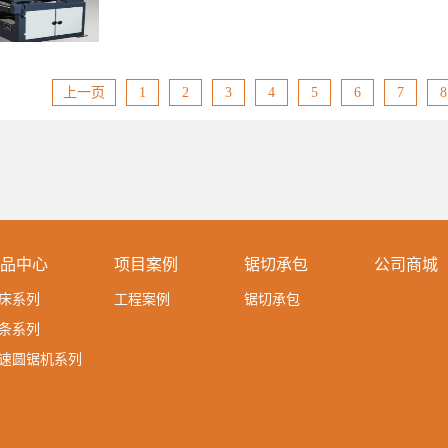
对不同工业材料，以及不同环境的加工过程当中。当然，合
令人十分期待且信任的水准，大家普遍推崇的卧式锯床的生
大程度上也保证了相关卧式锯床设备的操作效率，以及安全
让相关技术人员的应用需求得到了满足，当然人们普遍认为
卧式锯床厂商，凭借特殊的卧式造型，以及与之相匹配的功
步获得了很不错的发展水平。很明显品质突出售后好的卧式
设备成熟的加工模式结合科学的调试机制进...
赞不绝口。第2点、功能配置符合实际和相关标准同时，了
以及市场表现都让很多人感到惊喜。那么为什么得到人们一
域的朋友都知道这类卧式锯床设备的功能配置十分符合实际
备的销量这么高？第1点、设备适用面很广首先让广大用户
上一页
1
2
3
4
5
6
7
8
术研发团队对当下不同市场的实际应用要求是足够了解的，
式锯床设备可以适用于多个加工生产领域，多种生产加工领
工艺智囊团对于相关技术领域的研发趋势也可以实时做出有
艺应用要求都得到了该卧式锯床设备的充分支持，另外有必
见加上掌握的相关工艺的成熟意味着卧式锯床领域的知名厂
锯床设备多元化的功能配置更是进一步提高了其应用水平。
社会的预期。经过多年努力，而成为人们印象中信誉良好的
实惠而同时广大消费者愿意进购该卧式锯床的关键缘由之一
商，一直都坚持研发实用性更好的设备。而相关设备在基本
费水平很实惠，足够实惠的定价以及出色的应用效果让大家
以及向功能的实用性配置，让其客户感到...
比优势给予了认可。当然不得不说的是相关卧式锯床品牌厂
念得到了大量的客户好评。第3点、设备使用很方便另外值
品质的卧式锯床设备在人们使用的时候感到非常的方便和实
相关卧式锯床设备构造设计以及功能研发时对实用性的充分
品中心
项目案例
锯切承包
公司商城
制化的卧式锯床设备更是让一些有特殊加工要求的客户们感
显多年来的技术进步让坚持现代工艺和质量控制的卧式锯床
床系列
工程案例
锯切承包
市场反馈，尤其是较高的适用面以及实惠性很强的设备价格
户得到了不错的应用体验，一些融合了现...
条系列
速圆锯机系列