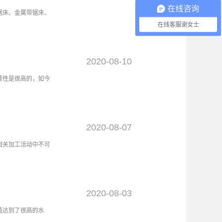
参数需要大家在选择
在线咨询
用的习气不同，因此
锯床、金属带锯床、
购置，一般一组可分
在线客服谢女士
床的头道锯配原木，
。2、选择的时候要
量、价钱等方面的要
起来了解一下全自动
效率是一般锯床的很
造全自动锯床的材料
2020
-
08
-
10
依托人力降低劳动本
动机驱动以及精密的
3、注意对锯床进行
控全自动锯床的锯切
要性是很高的，如今
条的寿命，在制造工
优化组合，由此提高
进行一定的处置，这
设计简约之电路板以
糙有毛刺，锯床经过
便当，采用精细光栅
锯切需要。总而言
锯床的锯切的精度跟
式锯床让很多不同领
化出产是当今数控机
特色主要是什么？
2020
-
08
-
07
业逐步兴起，固然在
设备的调试水平达到
开展创新，高端技术
床设备凭借这种调试
相关加工活动中不可
料应用方面全自动锯
的相关设备凭借这种
损耗较小等特性使带
当然很明显的是令很
工的精准度进一步提
，这种多样化的功能
加工的重要设备，锯
好。这种适应性意味
质的卧式锯床设备可
。3、加工模式成熟
点探究一下为何业界
2020
-
08
-
03
达到了十分成熟的水
构造和使用方式设计
及客户多方面需求的
其能够满足多种不同
值达到了很高的水
设备的厂家掌握的相
在相关卧式锯床设备
水平这些年来达到了